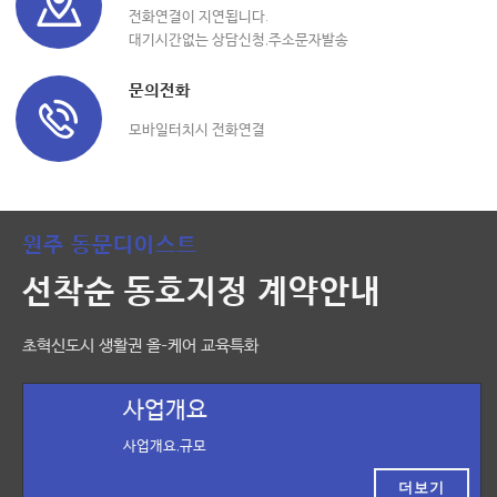
전화연결이 지연됩니다.
대기시간없는 상담신청,주소문자발송
문의전화
모바일터치시 전화연결
원주 동문디이스트
선착순 동호지정 계약안내
초혁신도시 생활권 올-케어 교육특화
사업개요
사업개요,규모
더보기