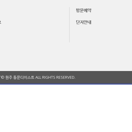
방문예약
요
단지안내
T© 원주 동문디이스트 ALL RIGHTS RESERVED.